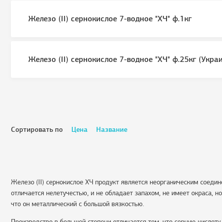
Железо (II) сернокислое 7-водное "ХЧ" ф.1кг
Железо (II) сернокислое 7-водное "ХЧ" ф.25кг (Укра
Сортировать по
Цена
Название
Железо (II) сернокислое ХЧ продукт является неорганическим соеди
отличается нелетучестью, и не обладает запахом, не имеет окраса, н
что он металлический с большой вязкостью.
Производство в большей степени отличается тем, что серную кислот