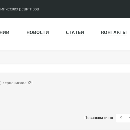
имических реактивов
НИИ
НОВОСТИ
СТАТЬИ
КОНТАКТЫ
I) сернокислое ХЧ
Показывать по
9