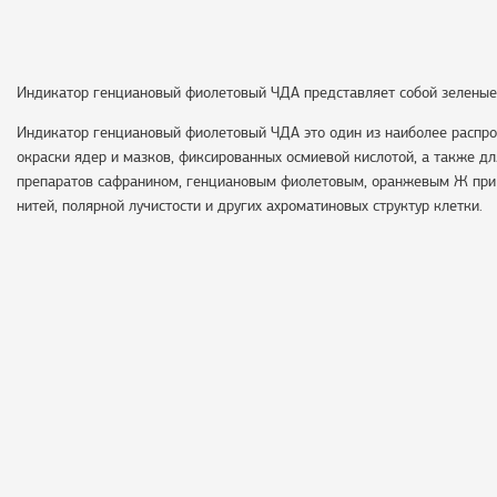
Индикатор генциановый фиолетовый ЧДА представляет собой зеленые
Индикатор генциановый фиолетовый ЧДА это один из наиболее распро
окраски ядер и мазков, фиксированных осмиевой кислотой, а также д
препаратов сафранином, генциановым фиолетовым, оранжевым Ж при 
нитей, полярной лучистости и других ахроматиновых структур клетки.