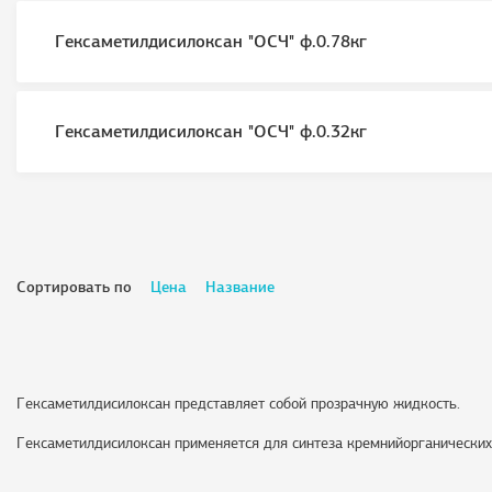
Гексаметилдисилоксан "ОСЧ" ф.0.78кг
Гексаметилдисилоксан "ОСЧ" ф.0.32кг
Сортировать по
Цена
Название
Гексаметилдисилоксан представляет собой прозрачную жидкость.
Гексаметилдисилоксан применяется для синтеза кремнийорганических