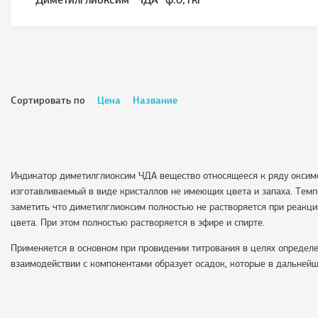
Диметилглиоксим "ЧДА" ф.0,1кг
Сортировать по
Цена
Название
Индикатор диметилглиоксим ЧДА вещество относящееся к ряду оксимов
изготавливаемый в виде кристаллов не имеющих цвета и запаха. Темп
заметить что диметилглиоксим полностью не растворяется при реакции
цвета. При этом полностью растворяется в эфире и спирте.
Применяется в основном при провидении титрования в целях определе
взаимодействии с компонентами образует осадок, которые в дальней