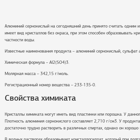
Алюминий сернокислый на сегодняшний день принято считать одним и
имеет вид кристаллов без окраса, при этом способен образовывать к
частности воды.
Известные наименования продукта – алюминий сернокислый, сульфат 
Химическая формула – Al2(SO4)3.
Молярная масса – 342,15 г/моль.
Регистрационный номер вещества – 233-135-0.
Свойства химиката
Кристаллы химиката могут иметь вид пластинки или порошка. У данно
Плотность алюминия сернокислого составляет 2,710 г/см3. У продукт
достаточно трудно растворить в различных спиртах, однако он хорошо
В водных растворах образовывает кристаллогидрат, который при долг