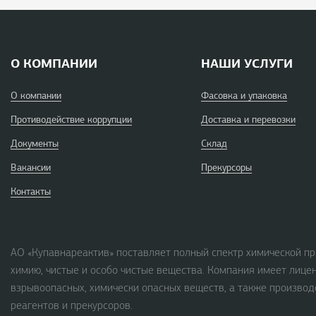
О КОМПАНИИ
НАШИ УСЛУГИ
О компании
Фасовка и упаковка
Противодействие коррупции
Доставка и перевозки
Документы
Склад
Вакансии
Прекурсоры
Контакты
АО «Купавнареактив» поставляет полный спектр химической пр
химию, чистые и особо чистые вещества. Компания имеет лице
взрывоопасных, химически опасных веществ, а также производ
реагентов и прекурсоров.