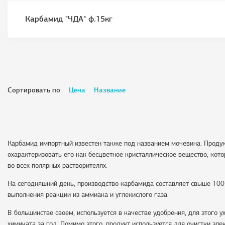
Карбамид "ЧДА" ф.15кг
Сортировать по
Цена
Название
Карбамид импортный известен также под названием мочевина. Проду
охарактеризовать его как бесцветное кристаллическое вещество, кото
во всех полярных растворителях.
На сегодняшний день, производство карбамида составляет свыше 100 
выполнения реакции из аммиака и углекислого газа.
В большинстве своем, используется в качестве удобрения, для этого у
химиката за год. Помимо этого, продукт используется для очистки эле