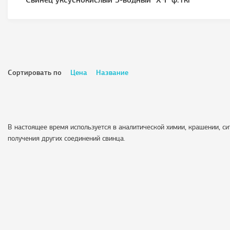
Свинец уксуснокислый 3-водный "ХЧ" ф.1кг
Сортировать по
Цена
Название
В настоящее время используется в аналитической химии, крашении, с
получения других соединений свинца.