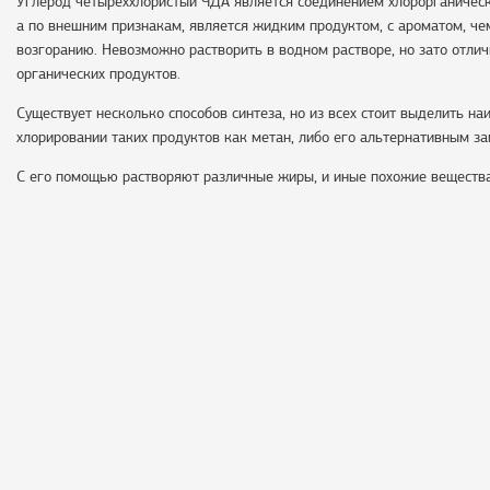
Углерод четыреххлористый ЧДА является соединением хлорорганическ
а по внешним признакам, является жидким продуктом, с ароматом, че
возгоранию. Невозможно растворить в водном растворе, но зато отл
органических продуктов.
Существует несколько способов синтеза, но из всех стоит выделить н
хлорировании таких продуктов как метан, либо его альтернативным з
С его помощью растворяют различные жиры, и иные похожие вещества