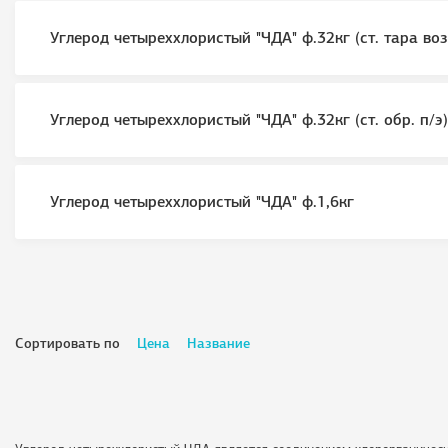
Углерод четыреххлористый "ЧДА" ф.32кг (ст. тара воз
Углерод четыреххлористый "ЧДА" ф.32кг (ст. обр. п/э)
Углерод четыреххлористый "ЧДА" ф.1,6кг
Сортировать по
Цена
Название