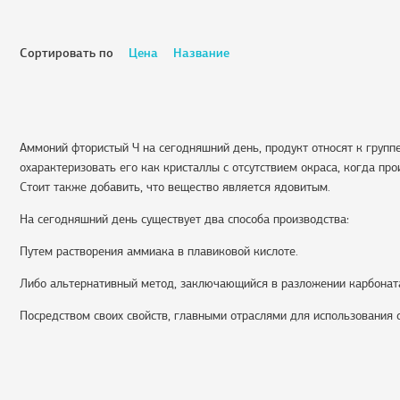
Сортировать по
Цена
Название
Аммоний фтористый Ч на сегодняшний день, продукт относят к груп
охарактеризовать его как кристаллы с отсутствием окраса, когда пр
Стоит также добавить, что вещество является ядовитым.
На сегодняшний день существует два способа производства:
Путем растворения аммиака в плавиковой кислоте.
Либо альтернативный метод, заключающийся в разложении карбонат
Посредством своих свойств, главными отраслями для использования с