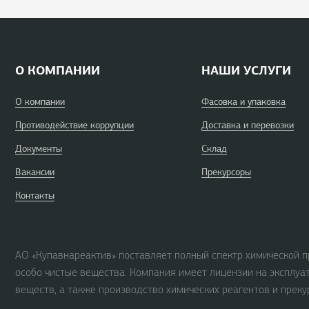
О КОМПАНИИ
НАШИ УСЛУГИ
О компании
Фасовка и упаковка
Противодействие коррупции
Доставка и перевозки
Документы
Склад
Вакансии
Прекурсоры
Контакты
АО «Купавнареактив» поставляет полный спектр химической п
особо чистые вещества. Компания имеет лицензии на эксплуа
веществ, а также производство химических реагентов и преку