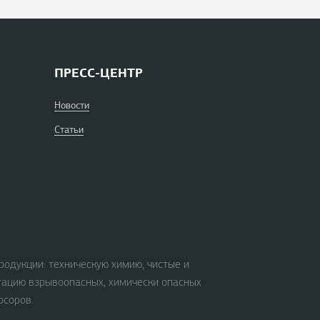
ПРЕСС-ЦЕНТР
Новости
Статьи
родукции: техническую химию, чистые и
тацию взрывоопасных, химически опасных
рсоров.