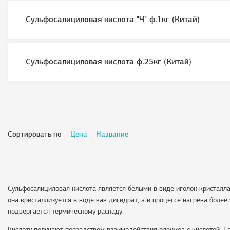
Сульфосалициловая кислота "Ч" ф.1кг (Китай)
Сульфосалициловая кислота ф.25кг (Китай)
Сортировать по
Цена
Название
Сульфосалициловая кислота является белыми в виде иголок кристалла
она кристаллизуется в воде как дигидрат, а в процессе нагрева боле
подвергается термическому распаду.
Кислоту получают посредством взаимодействия олеумоа с кислотой. Е