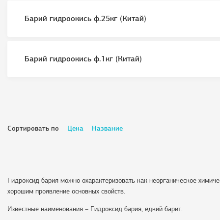
Барий гидроокись ф.25кг (Китай)
Барий гидроокись ф.1кг (Китай)
Сортировать по
Цена
Название
Гидроксид бария можно охарактеризовать как неорганическое химичес
хорошим проявление основных свойств.
Известные наименования – Гидроксид бария, едкий барит.