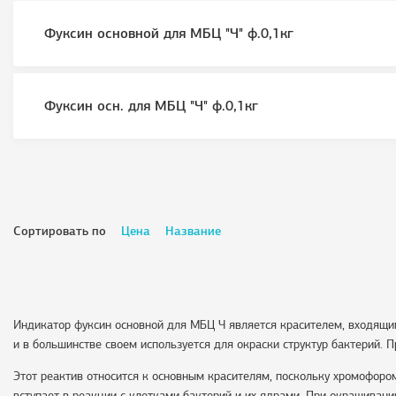
Фуксин основной для МБЦ "Ч" ф.0,1кг
Фуксин осн. для МБЦ "Ч" ф.0,1кг
Сортировать по
Цена
Название
Индикатор фуксин основной для МБЦ Ч является красителем, входящим
и в большинстве своем используется для окраски структур бактерий. 
Этот реактив относится к основным красителям, поскольку хромофором
вступает в реакции с клетками бактерий и их ядрами. При окрашиван