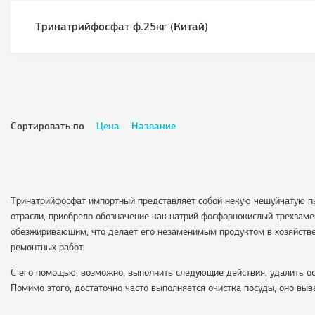
Тринатрийфосфат ф.25кг (Китай)
Сортировать по
Цена
Название
Тринатрийфосфат импортный представляет собой некую чешуйчатую пы
отрасли, приобрело обозначение как натрий фосфорнокислый трехзам
обезжиривающим, что делает его незаменимым продуктом в хозяйстве
ремонтных работ.
С его помощью, возможно, выполнить следующие действия, удалить ос
Помимо этого, достаточно часто выполняется очистка посуды, оно выве