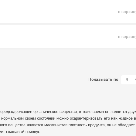
в корзин
в корзин
Показывать по
9
слородсодержащее органическое вещество, в тоже время он является дв
В нормальном своем состоянии можно охарактеризовать его как жидкое 
ного вещества является маслянистая плотность продукта, он не обладает
еет слащавый привкус.