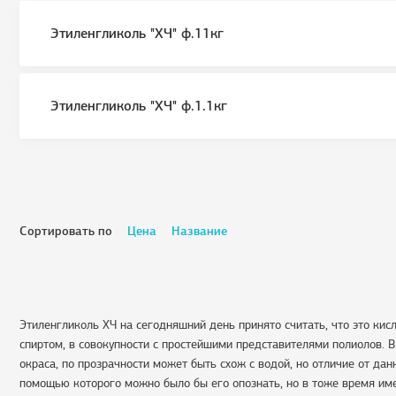
Этиленгликоль "ХЧ" ф.11кг
Этиленгликоль "ХЧ" ф.1.1кг
Сортировать по
Цена
Название
Этиленгликоль ХЧ на сегодняшний день принято считать, что это ки
спиртом, в совокупности с простейшими представителями полиолов. 
окраса, по прозрачности может быть схож с водой, но отличие от дан
помощью которого можно было бы его опознать, но в тоже время им