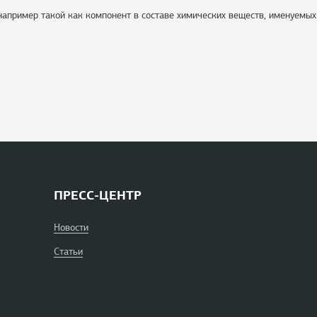
 например такой как компонент в составе химических веществ, именуемых
ПРЕСС-ЦЕНТР
Новости
Статьи