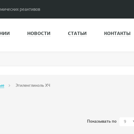
имических реактивов
НИИ
НОВОСТИ
СТАТЬИ
КОНТАКТЫ
ые
Этиленгликоль ХЧ
Показывать по
9