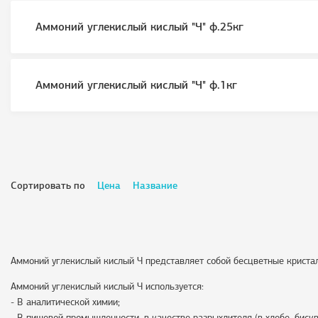
Аммоний углекислый кислый "Ч" ф.25кг
Аммоний углекислый кислый "Ч" ф.1кг
Сортировать по
Цена
Название
Аммоний углекислый кислый Ч представляет собой бесцветные криста
Аммоний углекислый кислый Ч используется:
- В аналитической химии;
- В пищевой промышленности, в качестве разрыхлителя (в хлебе, биск