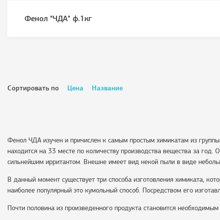
Фенол "ЧДА" ф.1кг
Сортировать по
Цена
Название
Фенол ЧДА изучен и причислен к самым простым химикатам из группы
находится на 33 месте по количеству производства вещества за год. 
сильнейшим ирритантом. Внешне имеет вид некой пыли в виде неболь
В данный момент существует три способа изготовления химиката, кот
наиболее популярный это кумольный способ. Посредством его изготав
Почти половина из произведенного продукта становится необходимым