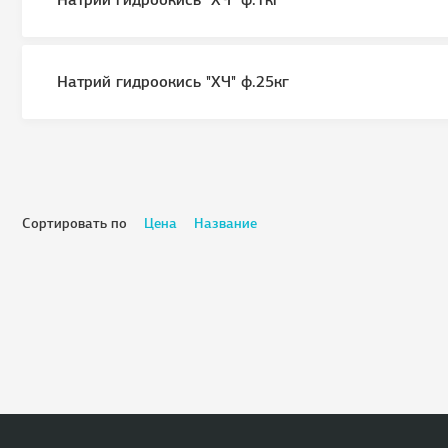
Натрий гидроокись "ХЧ" ф.1кг
Натрий гидроокись "ХЧ" ф.25кг
Сортировать по
Цена
Название