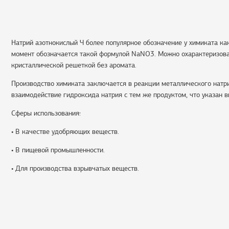
Натрий азотнокислый Ч более популярное обозначение у химиката как
момент обозначается такой формулой NaNO3. Можно охарактеризоват
кристаллической решеткой без аромата.
Производство химиката заключается в реакции металлического натрия
взаимодействие гидроксида натрия с тем же продуктом, что указан 
Сферы использования:
• В качестве удобряющих веществ.
• В пищевой промышленности.
• Для производства взрывчатых веществ.