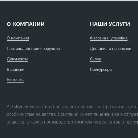
О КОМПАНИИ
НАШИ УСЛУГИ
О компании
Фасовка и упаковка
Противодействие коррупции
Доставка и перевозки
Документы
Склад
Вакансии
Прекурсоры
Контакты
АО «Купавнареактив» поставляет полный спектр химической п
особо чистые вещества. Компания имеет лицензии на эксплуа
веществ, а также производство химических реагентов и преку