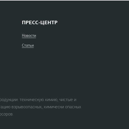
ПРЕСС-ЦЕНТР
Новости
Статьи
родукции: техническую химию, чистые и
тацию взрывоопасных, химически опасных
рсоров.