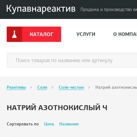
Продажа и производство х
КАТАЛОГ
УСЛУГИ
О КОМПА
Реактивы
Соли
Соли чистые
Натрий азотнокисл
НАТРИЙ АЗОТНОКИСЛЫЙ Ч
Сортировать по
Цена
Название