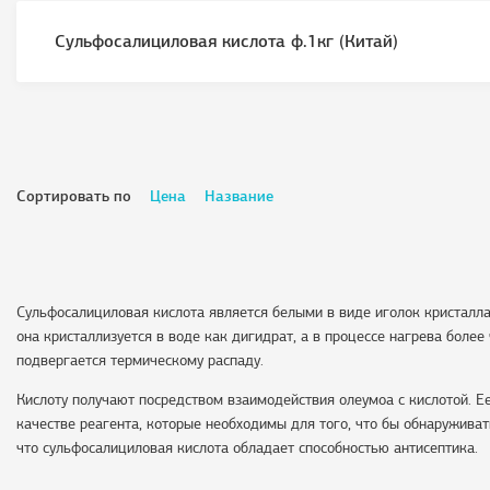
Сульфосалициловая кислота ф.1кг (Китай)
Сортировать по
Цена
Название
Сульфосалициловая кислота является белыми в виде иголок кристалла
она кристаллизуется в воде как дигидрат, а в процессе нагрева боле
подвергается термическому распаду.
Кислоту получают посредством взаимодействия олеумоа с кислотой. Е
качестве реагента, которые необходимы для того, что бы обнаруживат
что сульфосалициловая кислота обладает способностью антисептика.