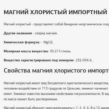
МАГНИЙ ХЛОРИСТЫЙ ИМПОРТНЫЙ
Магний хлористый - представляет собой бинарное неорганическое соед
Другие названия
- хлорид магния.
Химическая формула
-
MgCl2.
Молярная масса вещества
- 95.211г/моль.
Вещество зарегистрировано под номером
- 232-094-6.
Свойства магния хлористого импорт
Магний хлористый имеет вид бесцветного кристаллического вещества, 
тепловом воздействии от 713 градусов по Цельсию, химикат начинает
кипит. Химикат известен высокими свойствами гигроскопичности. В во
по массе может быть растворенным.
Магний хлористый образует кристаллогидраты с 1, 2, 4, 6, 8 и 12 моле