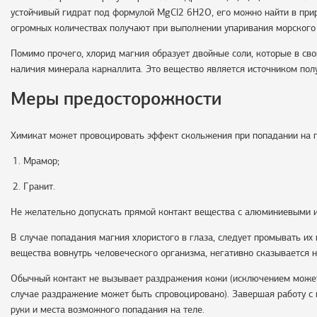
устойчивый гидрат под формулой MgCl2 6
H
2О, его можно найти в при
огромных количествах получают при выполнении упаривания морского 
Помимо прочего, хлорид магния образует двойные соли, которые в св
наличия минерала карналлита. Это вещество является источником пол
Меры предосторожности
Химикат может провоцировать эффект скольжения при попадании на п
Мрамор;
Гранит.
Не желательно допускать прямой контакт вещества с алюминиевыми 
В случае попадания магния хлористого в глаза, следует промывать их
вещества вовнутрь человеческого организма, негативно сказывается н
Обычный контакт не вызывает раздражения кожи (исключением может 
случае раздражение может быть спровоцировано). Завершая работу с
руки и места возможного попадания на теле.