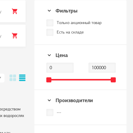
Фильтры
у
Только акционный товар
Есть на складе
у
Цена
Производители
посредством
---
ых водорослях
ом как