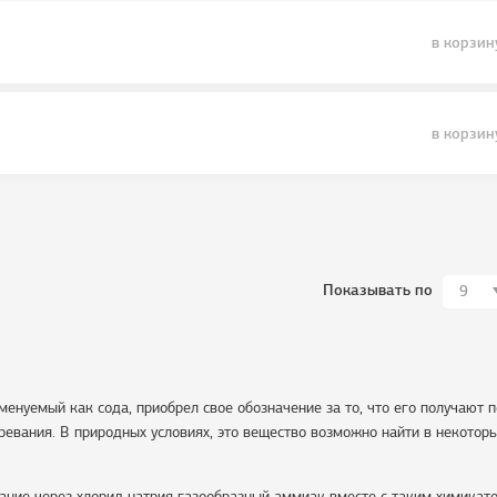
в корзин
в корзин
Показывать по
9
енуемый как сода, приобрел свое обозначение за то, что его получают 
ревания. В природных условиях, это вещество возможно найти в некотор
ание через хлорид натрия газообразный аммиак вместе с таким химикат