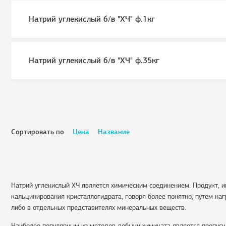
Натрий углекислый б/в "ХЧ" ф.1кг
Натрий углекислый б/в "ХЧ" ф.35кг
Сортировать по
Цена
Название
Натрий углекислый ХЧ является химическим соединением. Продукт, им
кальцинирования кристаллогидрата, говоря более понятно, путем наг
либо в отдельных представителях минеральных веществ.
Наиболее популярным из методов добычи химиката является пропуск