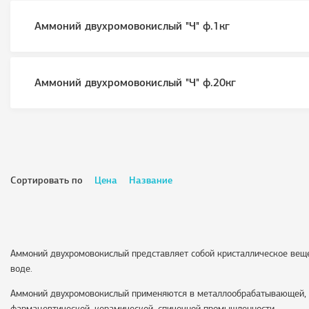
Аммоний двухромовокислый "Ч" ф.1кг
Аммоний двухромовокислый "Ч" ф.20кг
Сортировать по
Цена
Название
Аммоний двухромовокислый представляет собой кристаллическое веще
воде.
Аммоний двухромовокислый применяются в металлообрабатывающей, ко
фармацевтической, керамической, спичечной промышленности.