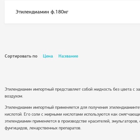
Этилендиамин ф.180кг
Сортировать по
Цена
Название
Этилендиамин импортный представляет собой жидкость без цвета с з
воздухом.
Этилендиамин импортный применяется для получения этилендиаминтет
кислотой. Его соли с жирными кислотами используются как смягчающи
этилендиамин применяется в производстве красителей, эмульгаторов, 
фунгицидов, лекарственных препаратов.