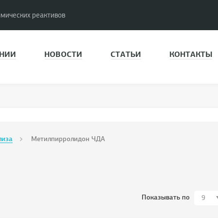
имических реактивов
НИИ
НОВОСТИ
СТАТЬИ
КОНТАКТЫ
лиза
Метилпирролидон ЧДА
Показывать по
9