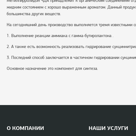
Метилпирролидон ЧДА принадлежит к органическим соединениям отд
жидким состоянием с хорошо выраженным ароматом. Данный продукт 
большинства других веществ.
На сегодняшний день производство выполняется тремя известными с
1. Выполнение реакции аммиака с гамма-бутиролактона .
2. А также есть возможность реализовать гидрирование сукциннитри
3. Последний способ заключается в частичном гидрировании сукцини
Основное назначение это компонент для синтеза.
О КОМПАНИИ
НАШИ УСЛУГИ