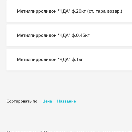
Метилпирролидон "ЧДА" ф.20кг (ст. тара возвр.)
Метилпирролидон "ЧДА" ф.0.45кг
Метилпирролидон "ЧДА" ф.1кг
Сортировать по
Цена
Название