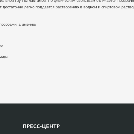
ельной группы лактамов. По физическим свойствам отличается прозрачн
достаточно легко поддается растворению в водном и спиртовом раствор
пособами, а именно:
ла.
мида.
ПРЕСС-ЦЕНТР