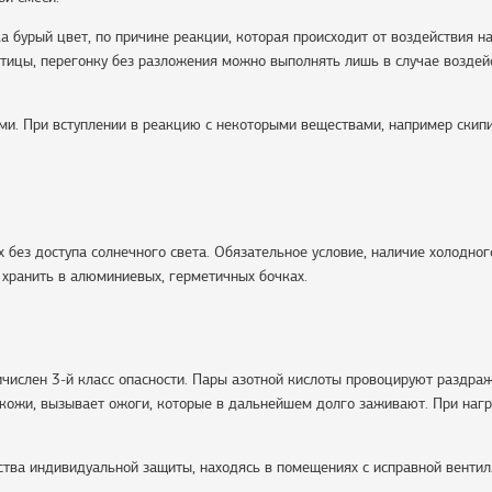
 бурый цвет, по причине реакции, которая происходит от воздействия н
астицы, перегонку без разложения можно выполнять лишь в случае воздей
ми. При вступлении в реакцию с некоторыми веществами, например скип
без доступа солнечного света. Обязательное условие, наличие холодног
 хранить в алюминиевых, герметичных бочках.
ичислен 3-й класс опасности. Пары азотной кислоты провоцируют раздра
 кожи, вызывает ожоги, которые в дальнейшем долго заживают. При наг
ства индивидуальной защиты, находясь в помещениях с исправной вентил