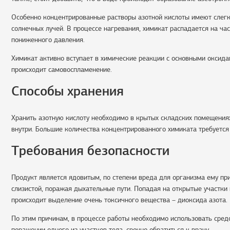
Особенно концентрированные растворы азотной кислоты имеют слегка
солнечных лучей. В процессе нагревания, химикат распадается на ч
пониженного давления.
Химикат активно вступает в химические реакции с основными оксида
происходит самовоспламенение.
Способы хранения
Хранить азотную кислоту необходимо в крытых складских помещениях 
внутри. Большие количества концентрированного химиката требуется
Требования безопасности
Продукт является ядовитым, по степени вреда для организма ему пр
слизистой, поражая дыхательные пути. Попадая на открытые участки
происходит выделение очень токсичного вещества – диоксида азота.
По этим причинам, в процессе работы необходимо использовать сред
поражении одного из участков тела, срочно обратиться к врачу.