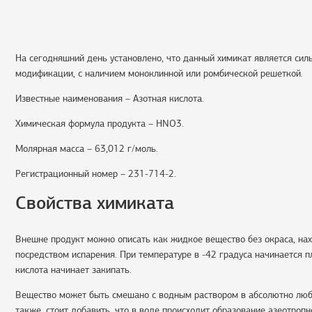
На сегодняшний день установлено, что данный химикат является сил
модификации, с наличием моноклинной или ромбической решеткой.
Известные наименования – Азотная кислота.
Химическая формула продукта – HNO3.
Молярная масса – 63,012 г/моль.
Регистрационный номер – 231-714-2.
Свойства химиката
Внешне продукт можно описать как жидкое вещество без окраса, на
посредством испарения. При температуре в -42 градуса начинается п
кислота начинает закипать.
Вещество может быть смешано с водным раствором в абсолютно любы
также, стоит добавить, что в воде происходит образование азеотропн