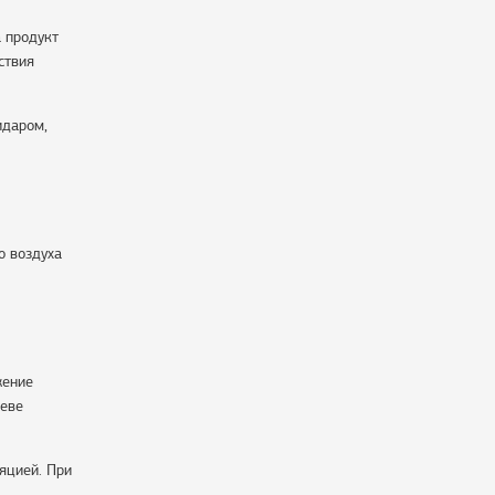
а продукт
ствия
идаром,
о воздуха
жение
реве
яцией. При