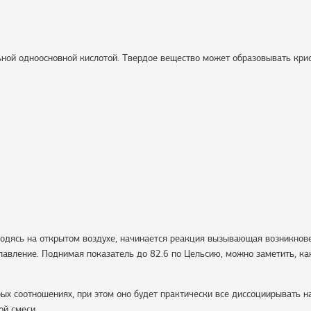
ьной одноосновной кислотой. Твердое вещество может образовывать кри
ходясь на открытом воздухе, начинается реакция вызывающая возникнов
лавление. Поднимая показатель до 82.6 по Цельсию, можно заметить, ка
х соотношениях, при этом оно будет практически все диссоциирывать на
ой смеси.