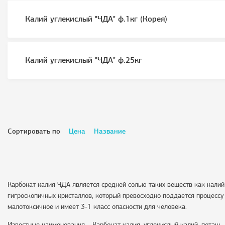
Калий углекислый "ЧДА" ф.1кг (Корея)
Калий углекислый "ЧДА" ф.25кг
Сортировать по
Цена
Название
Карбонат калия ЧДА является средней солью таких веществ как калий
гигроскопичных кристаллов, который превосходно поддается процессу
малотоксичное и имеет 3-1 класс опасности для человека.
Известные наименования – Карбонат калия, углекислый калий, поташ.