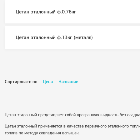
Цетан эталонный ф.0.76кг
Цетан эталонный ф.13кг (металл)
Сортировать по
Цена
Название
Цетан эталонный представляет собой прозрачную жидкость без осадка
Цетан эталонный применяется в качестве первичного эталонного топл
топлив по методу совпадения вспышек.