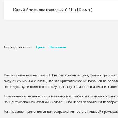
Калий бромноватокислый 0,1Н (10 амп.)
Сортировать по
Цена
Название
Калий бромноватокислый 0,1Н на сегодняшний день, химикат рассмат
виду о нем можно сказать, что это кристаллический порошок не обла
воде, чуть хуже поддается этому процессу в этаноле, в ацетоне выпол
Получение вещества в промышленных масштабах заключается в окисле
концентрированной азотной кислоте. Либо через разложения перебром
Как правило, применяется для разрыхления теста в пищевой промышле